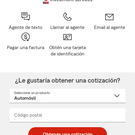
Agente de texto
Llamar al agente
Email al agente
Pagar una factura
Obtén una tarjeta
de identificación
¿Le gustaría obtener una cotización?
Seleccione un producto
Seleccione
un
nombre
de
producto
del
Código postal
Ingresa
Ingresa
_____
menú
un
un
desplegable
código
código
postal
postal
Obtenga una cotización