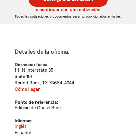
de
de
5
5
o continuar con una cotización
dígitos
dígitos
Todas las cotizaciones y documentos serán proporcionados en inglés.
Detalles de la oficina:
Dirección física:
1111 N Interstate 35
Suite 101
Round Rock
,
TX
78664-4244
Cómo llegar
Punto de referencia:
Edificio de Chase Bank
Idiomas:
Inglés
Español