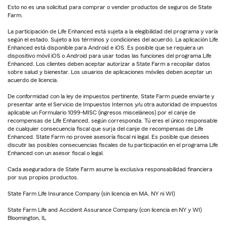
Esto no es una solicitud para comprar o vender productos de seguros de State
Farm.
La participación de Life Enhanced está sujeta a la elegibilidad del programa y varía
según el estado. Sujeto a los términos y condiciones del acuerdo. La aplicación Life
Enhanced está disponible para Android e iOS. Es posible que se requiera un
dispositivo móvil iOS o Android para usar todas las funciones del programa Life
Enhanced. Los clientes deben aceptar autorizar a State Farm a recopilar datos
sobre salud y bienestar. Los usuarios de aplicaciones móviles deben aceptar un
acuerdo de licencia.
De conformidad con la ley de impuestos pertinente, State Farm puede enviarte y
presentar ante el Servicio de Impuestos Internos y/u otra autoridad de impuestos
aplicable un Formulario 1099-MISC (ingresos misceláneos) por el canje de
recompensas de Life Enhanced, según corresponda. Tú eres el único responsable
de cualquier consecuencia fiscal que surja del canje de recompensas de Life
Enhanced. State Farm no provee asesoría fiscal ni legal. Es posible que desees
discutir las posibles consecuencias fiscales de tu participación en el programa Life
Enhanced con un asesor fiscal o legal.
Cada aseguradora de State Farm asume la exclusiva responsabilidad financiera
por sus propios productos.
State Farm Life Insurance Company (sin licencia en MA, NY ni WI)
State Farm Life and Accident Assurance Company (con licencia en NY y WI)
Bloomington, IL