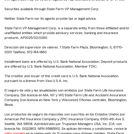
Securities available through State Farm VP Management Corp.
Neither State Farm nor its agents provide tax or legal advice.
State Farm VP Management Corp. is a separate entity from those affiliated and/or
unaffiliated entities which provide advisory services, banking and insurance
products. AP2025/02/0260
Dirección del supervisor de valores: 1 State Farm Plaza, Bloomington, IL 61710-
0001 Teléfono: 972-744-1860
Installment loans are offered by U.S. Bank National Association. Deposit products
are offered by U.S. Bank National Association. Member FDIC.
The creditor and issuer of this credit card is U.S. Bank National Association,
pursuant to a license from Visa U.S.A. Inc.
El seguro de vida y las anualidades son emitidos por State Farm Life Insurance
Company. (Sin licencia en MA, NY y WI) State Farm Life and Accident Assurance
Company (con licencia en New York y Wisconsin) Oficinas centrales, Bloomington,
Illinois.
Los productos de seguro de mascotas son suscritos en los Estados Unidos por
American Pet Insurance Company y ZPIC Insurance Company, 6100-4th Ave S,
Seattle, WA 98108. Administrado por Trupanion Managers USA, Inc. (CA: con
licencia No. 0G22803, NPN 9588590). Se aplican términos y condiciones, revise la
póliza completa
en la página web de Trupanion para obtener detalles. State Farm