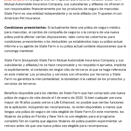
Mutual Automobile Insurance Company, sus subsidiarias y afiliadas no ofrecen ni
son responsables financieramente por los productos de seguro de mascotas.
State Farm es una entidad independiente y no está afiliada con Trupanion ni con
American Pet Insurance.
Condiciones preexistentes:
Si actualmente tiene una póliza de seguro médico
para mascotas, el cambio de compañía de seguros o la compra de una nueva
póliza podría afectar ciertas disposiciones, tales como las coberturas para
condiciones preexistentes o los deducibles ya establecidos bajo su póliza actual.
Informe a su agente de State Farm si su póliza actual contiene disposiciones que le
convenga mantener.
State Farm (incluyendo State Farm Mutual Automobile Insurance Company y sus
subsidiarias y afiliadas) no se hace responsable y no respalda ni aprueba, implícita
ni explícitamente, el contenido de ningún sitio de terceros al que se haga referencia
en este material. Los productos y servicios son ofrecidos por terceros y State
Farm no garantiza la mercantabilidad, la idoneidad ni la calidad de los productos y
servicios de terceros.
Beneficio disponible para los clientes de State Farm que han comprado una nueva
póliza de seguro de vida desde el 1 de enero de 2022. Si bien cualquier persona
mayor de 18 años puede unirse a Life Enhanced, es posible que ciertas funciones
de la aplicación, incluyendo las recompensas, no estén disponibles a menos que
tengas una póliza de seguro de vida elegible de State Farm.En este momento, los
titulares de póliza en Florida y New York no son elegibles para el programa
completo.Ten en cuenta que algunos titulares de póliza pueden experimentar un
retraso antes de que una nueva póliza sea elegible para recompensas.