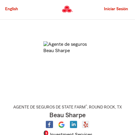
Pasar
al
English
Iniciar Sesión
contenido
principal
Comienzo
del
contenido
principal
®
AGENTE DE SEGUROS DE STATE FARM
,
ROUND ROCK
, TX
Beau Sharpe
Investment Services